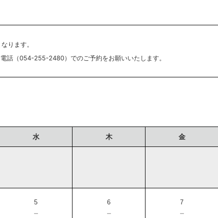
となります。
話（054-255-2480）でのご予約をお願いいたします。
水
木
金
5
6
7
－
－
－