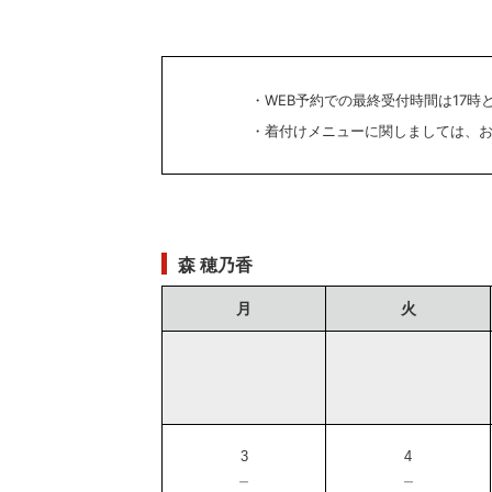
・WEB予約での最終受付時間は17時
・着付けメニューに関しましては、お電
森 穂乃香
月
火
3
4
－
－