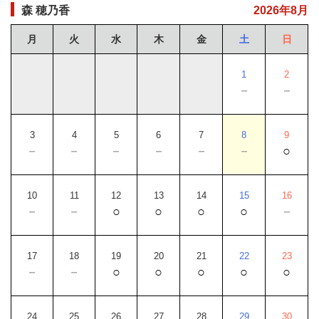
2026年8月
森 穂乃香
月
火
水
木
金
土
日
1
2
－
－
3
4
5
6
7
8
9
－
－
－
－
－
－
○
10
11
12
13
14
15
16
－
－
○
○
○
○
－
17
18
19
20
21
22
23
－
－
○
○
○
○
○
24
25
26
27
28
29
30